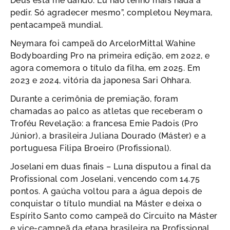
Deus está me dando. Eu não tenho mais nada a
pedir. Só agradecer mesmo”, completou Neymara,
pentacampeã mundial.
Neymara foi campeã do ArcelorMittal Wahine
Bodyboarding Pro na primeira edição, em 2022, e
agora comemora o título da filha, em 2025. Em
2023 e 2024, vitória da japonesa Sari Ohhara.
Durante a cerimônia de premiação, foram
chamadas ao palco as atletas que receberam o
Troféu Revelação: a francesa Emie Padois (Pro
Júnior), a brasileira Juliana Dourado (Máster) e a
portuguesa Filipa Broeiro (Profissional).
Joselani em duas finais – Luna disputou a final da
Profissional com Joselani, vencendo com 14.75
pontos. A gaúcha voltou para a água depois de
conquistar o título mundial na Máster e deixa o
Espírito Santo como campeã do Circuito na Máster
e vice-campeã da etapa brasileira na Profissional,