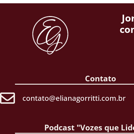
Jo
co
Contato
contato@elianagorritti.com.br
Podcast "Vozes que Li