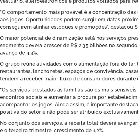
vestuário, eletroeletrônicos e produtos voltados para re
“O comportamento mais provável é a concentração das co
aos jogos. Oportunidades podem surgir em datas próxim
conseguirem alinhar estoques e promoções”, destacou S
O maior potencial de dinamização está nos serviços pre
segmento deverá crescer de R$ 2,35 bilhões no segundo t
avanço de 4,3%.
O grupo reúne atividades como alimentação fora do lar, l
restaurantes, lanchonetes, espaços de convivência, cas
tendem a receber maior fluxo de consumidores durante 
“Os serviços prestados às famílias são os mais sensívei
encontros sociais e aumentar a procura por estabelecim
acompanhar os jogos. Ainda assim, é importante destaca
positiva do setor e não pode ser atribuído exclusivamen
No conjunto dos serviços, a receita total deverá avançar
e o terceiro trimestre, crescimento de 1,2%.