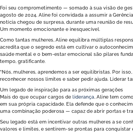
Foi seu comprometimento — somado à sua visão de ges
agosto de 2024, Aline foi convidada a assumir a Gerência
notícia chegou de surpresa, durante uma reunião de res
Um momento emocionante e inesquecível.
Como tantas mulheres, Aline equilibra múltiplas responsa
acredita que o segredo está em cultivar o autoconhecime
saúde mental e o bem-estar emocional são pilares fund
tempo, gratificante.
“Nós, mulheres, aprendemos a ser equilibristas. Por isso
reconhecer nossos limites e saber pedir ajuda. Liderar t
Um legado de inspiração para as próximas gerações
Mais do que ocupar cargos de
liderança
, Aline tem com
em sua própria capacidade. Ela defende que o conhecime
uma combinação poderosa — capaz de abrir portas e tra
Seu legado está em incentivar outras mulheres a se co
valores e limites, e sentirem-se prontas para conquistar