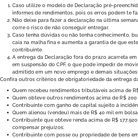
Caso utilize o modelo de Declaração pré-preenchid
informes de rendimentos, pois os erros podem te faz
Não deixe para fazer a declaração na última semana,
corre o risco de não conseguir entregar.
Caso tenha dúvidas ou não tenha conhecimento, bus
caia na malha fina e aumenta a garantia de que estej
contribuinte.
A entrega da Declaração fora do prazo acarreta em m
em suspensão do CPF, o que pode impedir de movim
admitido em um novo emprego e demais situações 
Confira outros critérios de obrigatoriedade da entrega 
Quem recebeu rendimentos tributáveis acima de R$ 
Quem obteve outros rendimentos acima de R$ 200 
Contribuinte com ganho de capital sujeito à incidê
Quem alienou (vendeu) mais de R$ 40 mil em bolsa
Contribuinte que obteve renda acima de R$ 177.920,
compensar prejuízos;
Contribuinte com posse ou propriedade de bens em 