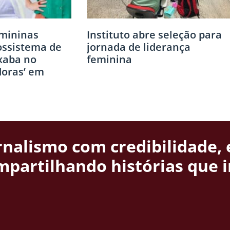
mininas
Instituto abre seleção para
ossistema de
jornada de liderança
xaba no
feminina
doras’ em
rnalismo com credibilidade, 
mpartilhando histórias que 