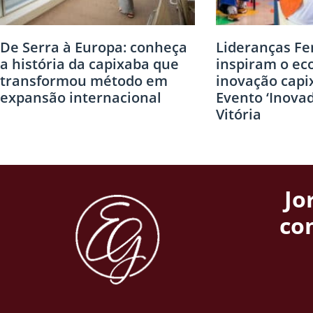
De Serra à Europa: conheça
Lideranças Fe
a história da capixaba que
inspiram o ec
transformou método em
inovação capi
expansão internacional
Evento ‘Inova
Vitória
Jo
co