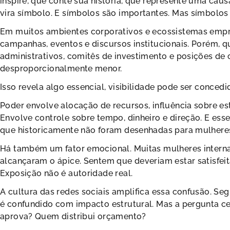
inspire, que conte sua história, que represente uma caus
vira símbolo. E símbolos são importantes. Mas símbolo
Em muitos ambientes corporativos e ecossistemas empr
campanhas, eventos e discursos institucionais. Porém, 
administrativos, comitês de investimento e posições de 
desproporcionalmente menor.
Isso revela algo essencial, visibilidade pode ser concedi
Poder envolve alocação de recursos, influência sobre est
Envolve controle sobre tempo, dinheiro e direção. E es
que historicamente não foram desenhadas para mulhere
Há também um fator emocional. Muitas mulheres internal
alcançaram o ápice. Sentem que deveriam estar satisfeit
Exposição não é autoridade real.
A cultura das redes sociais amplifica essa confusão. Se
é confundido com impacto estrutural. Mas a pergunta 
aprova? Quem distribui orçamento?